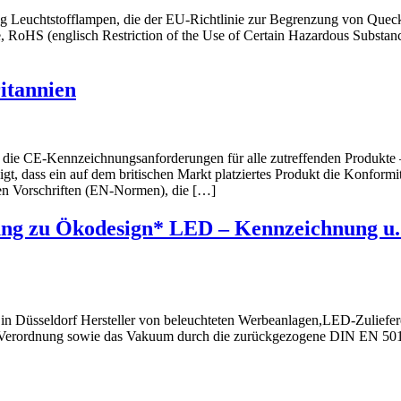
euchtstofflampen, die der EU-Richtlinie zur Begrenzung von Quecks
e, RoHS (englisch Restriction of the Use of Certain Hazardous Substanc
itannien
 CE-Kennzeichnungsanforderungen für alle zutreffenden Produkte – e
 dass ein auf dem britischen Markt platziertes Produkt die Konformitä
en Vorschriften (EN-Normen), die […]
 zu Ökodesign* LED – Kennzeichnung u.
 in Düsseldorf Hersteller von beleuchteten Werbeanlagen,LED-Zulief
ordnung sowie das Vakuum durch die zurückgezogene DIN EN 50107-3 