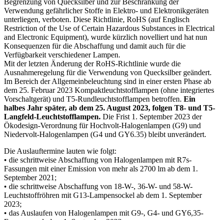
Begrenzung von Quecksilber und zur Beschränkung der
Verwendung gefährlicher Stoffe in Elektro- und Elektronikgeräten
unterliegen, verboten. Diese Richtlinie, RoHS (auf Englisch
Restriction of the Use of Certain Hazardous Substances in Electrical
and Electronic Equipment), wurde kürzlich novelliert und hat nun
Konsequenzen für die Abschaffung und damit auch für die
Verfügbarkeit verschiedener Lampen.
Mit der letzten Änderung der RoHS-Richtlinie wurde die
Ausnahmeregelung für die Verwendung von Quecksilber geändert.
Im Bereich der Allgemeinbeleuchtung sind in einer ersten Phase ab
dem 25. Februar 2023 Kompaktleuchtstofflampen (ohne integriertes
Vorschaltgerät) und T5-Rundleuchtstofflampen betroffen.
Ein
halbes Jahr später, ab dem 25. August 2023, folgen T8- und T5-
Langfeld-Leuchtstofflampen.
Die Frist 1. September 2023 der
Ökodesign-Verordnung für Hochvolt-Halogenlampen (G9) und
Niedervolt-Halogenlampen (G4 und GY6.35) bleibt unverändert.
Die Auslauftermine lauten wie folgt:
• die schrittweise Abschaffung von Halogenlampen mit R7s-
Fassungen mit einer Emission von mehr als 2700 lm ab dem 1.
September 2021;
• die schrittweise Abschaffung von 18-W-, 36-W- und 58-W-
Leuchtstoffröhren mit G13-Lampensockel ab dem 1. September
2023;
• das Auslaufen von Halogenlampen mit G9-, G4- und GY6,35-